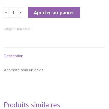
quantité
Ajouter au panier
﹣
﹢
de
Devis
Catégorie :
Non classé
1
Description
Acompte pour un devis
Produits similaires