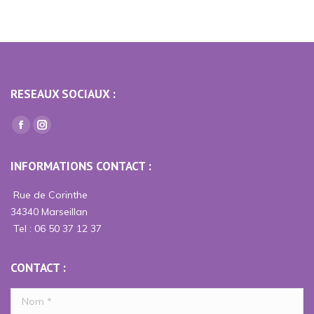
RESEAUX SOCIAUX :
Trouvez nous sur :
La
La
page
page
INFORMATIONS CONTACT :
Facebook
Instagram
s'ouvre
s'ouvre
Rue de Corinthe
dans
dans
34340 Marseillan
une
une
Tel : 06 50 37 12 37
nouvelle
nouvelle
fenêtre
fenêtre
CONTACT :
Nom *