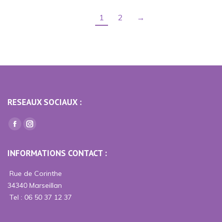
1
2
→
RESEAUX SOCIAUX :
Trouvez nous sur :
La
La
page
page
INFORMATIONS CONTACT :
Facebook
Instagram
s'ouvre
s'ouvre
Rue de Corinthe
dans
dans
34340 Marseillan
une
une
Tel : 06 50 37 12 37
nouvelle
nouvelle
fenêtre
fenêtre