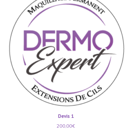
Devis 1
200,00
€