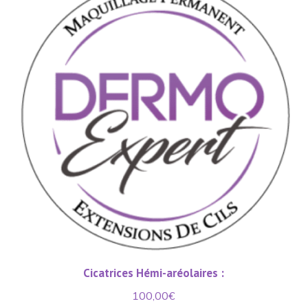
Cicatrices Hémi-aréolaires :
100,00
€