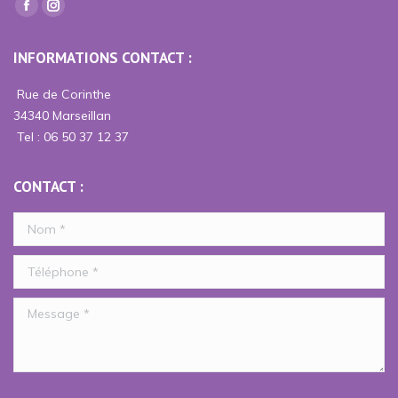
Trouvez nous sur :
La
La
page
page
INFORMATIONS CONTACT :
Facebook
Instagram
s'ouvre
s'ouvre
Rue de Corinthe
dans
dans
34340 Marseillan
une
une
Tel : 06 50 37 12 37
nouvelle
nouvelle
fenêtre
fenêtre
CONTACT :
Nom *
Téléphone *
Message *