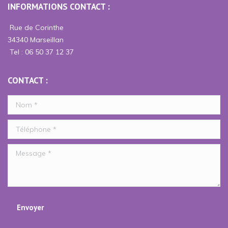
INFORMATIONS CONTACT :
Facebook
Instagram
s'ouvre
s'ouvre
Rue de Corinthe
dans
dans
34340 Marseillan
une
une
Tel : 06 50 37 12 37
nouvelle
nouvelle
fenêtre
fenêtre
CONTACT :
Nom *
Téléphone *
Message *
Envoyer