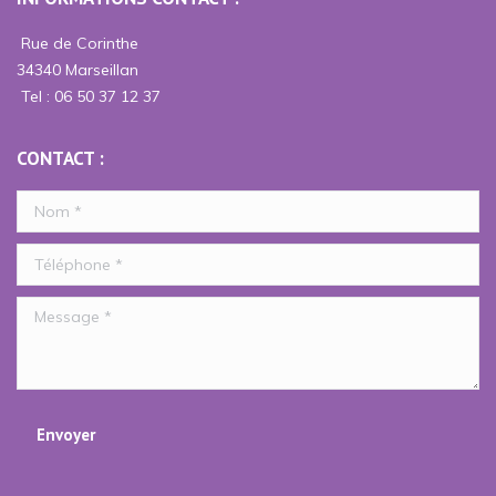
Facebook
Instagram
s'ouvre
s'ouvre
Rue de Corinthe
dans
dans
34340 Marseillan
une
une
Tel : 06 50 37 12 37
nouvelle
nouvelle
fenêtre
fenêtre
CONTACT :
Nom *
Téléphone *
Message *
Envoyer